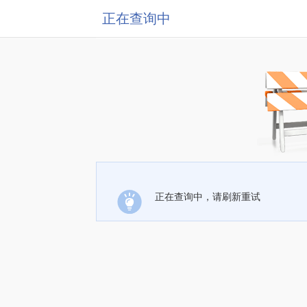
正在查询中
正在查询中，请刷新重试